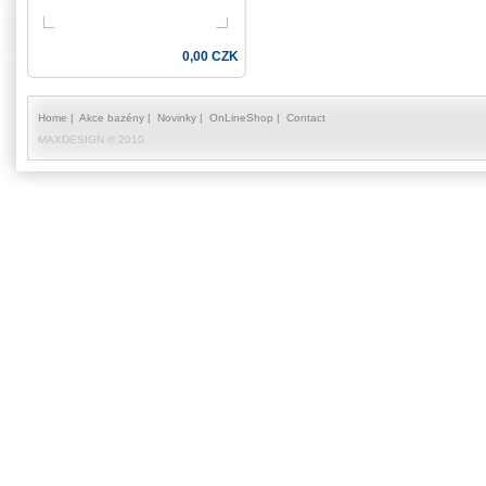
0,00 CZK
Home
|
Akce bazény
|
Novinky
|
OnLineShop
|
Contact
MAXDESIGN © 2010